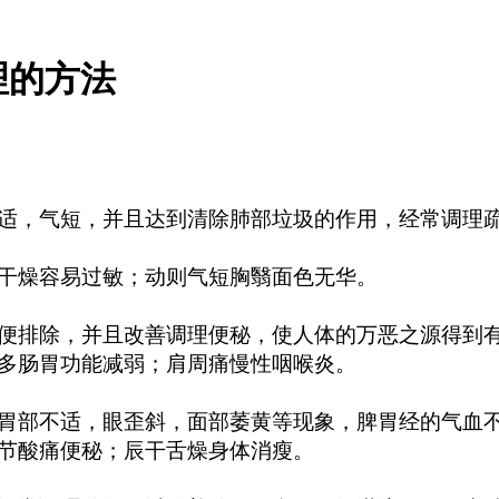
理的方法
，气短，并且达到清除肺部垃圾的作用，经常调理疏
燥容易过敏；动则气短胸翳面色无华。
排除，并且改善调理便秘，使人体的万恶之源得到有
肠胃功能减弱；肩周痛慢性咽喉炎。
部不适，眼歪斜，面部萎黄等现象，脾胃经的气血不
节酸痛便秘；辰干舌燥身体消瘦。