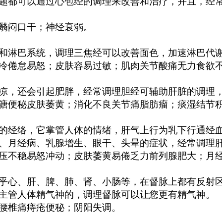
都可以通过心包经的调理来改善和治疗，并且，经常
翳闷口干；神经衰弱。
淋巴系统，调理三焦经可以改善面色，加速淋巴代谢
倦怠易怒；皮肤容易过敏；肌肉关节酸痛无力食欲
，还会引起肥胖，经常调理胆经可辅助肝脏的调理，
便秘皮肤萎黄；消化不良关节痛脂肪瘤；痰湿结节
经络，它掌管人体的情绪，肝气上行为乳下行通经血
、月经病、乳腺增生、眼干、头晕的症状，经常调理
不稳易怒冲动；皮肤萎黄易倦乏力前列腺肥大；月经
心、肝、脾、肺、肾、小肠等，在督脉上都有反射区
主管人体精气神的，调理督脉可以让您更有精气神。
腰椎痛痔疮便秘；阴阳失调。