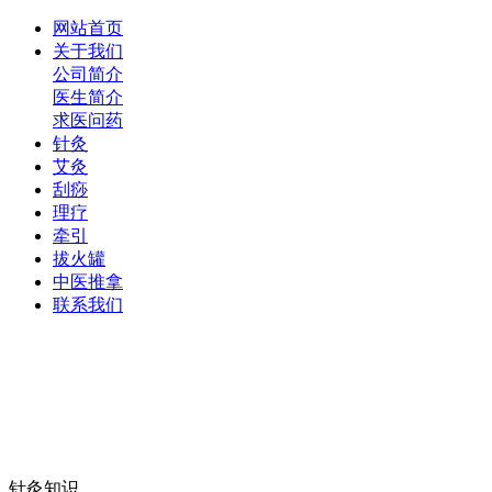
网站首页
关于我们
公司简介
医生简介
求医问药
针灸
艾灸
刮痧
理疗
牵引
拔火罐
中医推拿
联系我们
针灸知识