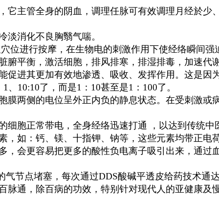
它主管全身的阴血，调理任脉可有效调理月经於少、
冷淡消化不良胸翳气喘。
进行按摩，在生物电的刺激作用下使经络瞬间强迫打
脏腑平衡，激活细胞，排风排寒，排湿排毒，加速代
能促进其更加有效地渗透、吸收、发挥作用。这是因
10:10了，而是1：10甚至是1：100了。
膜两侧的电位呈外正内负的静息状态。在受刺激或病
细胞正常带电，全身经络迅速打通 ，以达到传统中
，如：钙、镁、十指钾、钠等，这些元素均带正电荷
多，会更容易把更多的酸性负电离子吸引出来，通过
节点堵塞，每次通过DDS酸碱平透皮给药技术通达
百脉通，除百病的功效，特别针对现代人的亚健康及