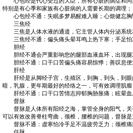
心包经是代心受过的大臣，所有心脏的病症和问题
特别是有心季和家族有心脏病的人需要长期的调理；
心包经不通：失眠多梦易醒难入睡；心烦健忘胸
三焦经
三焦是人体水液的通道，它主管人体内分泌系统和
三焦经不通：偏头痛头晕耳鸣上热下寒；手足怕冷
胆经
胆经不通会严重影响您的腿部血液血环，出现腿凉
胆经不通：口干口苦偏头痛容易惊悸；善叹息便溏
肝经
肝经是从脚经子宫，生殖区，到胸，到头，到眼的
暗，乳腺，更年期最好的经络之一，可有效调理肌瘤
肝经不通：口干口苦情志抑郁胸胁胀痛；眩晕血压
督脉
督脉是人体所有阳经之海，掌管全身的阳气，关乎
可以有效改善脊柱弯曲，颈椎，腰椎的问题，督脉是
督脉不通：虚寒怕冷手足不温疲劳乏力；颈椎痛
任脉