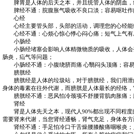
脾胃是人体的后天之本，并且统管人体的阴血，经
脾经不通：脘腹胀气吸收不良口淡；容易呕吐作闷
心经
心经主要管头部，头部的活动，调理您的心经能缓
心经不通：心烦心惊心悸心闷心痛；短气上气有压
小肠经
小肠经堵塞会影响人体精微物质的吸收，人体会变
肠炎，疝气等问题；
小肠经不通：小腹绕脐而痛 心翳闷头顶痛；容易
膀胱经
膀胱经是人体的垃圾站，对于膀胱经，我们用泄的
身体的毒素在往外代谢，而膀胱是人体最长的经络，
膀胱经不通：恶风怕冷颈项不舒腰背肌肉胀痛；腰
肾经
肾是人体先天之本，现代人90%都出现不同程度
需要肾来代谢，当您肾经通畅，肾气充足，身体各方
肾经不通：手足怕冷口干舌燥腰膝酸痛咽喉炎；月