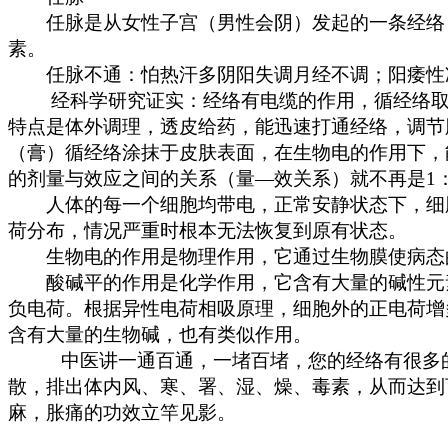
任脉是从女性子宫（男性会阴）发起的一条经络，
素。
任脉不通：怕热汗多阴阳失调月经不调；阳痿性
经科学研究证实：经络有电缆的作用，循经络取穴位
特点是体外调理，透皮给药，能迅速打通经络，调节
（膏）循经络涂抹于皮肤表面，在生物电的作用下，
的剂量与效应之间的关系（量—效关系）就不再是1：1、
人体的每一个细胞均带电，正常安静状态下，细胞
荷分布，情况严重时根本无法恢复到原有状态。
生物电的作用是物理作用，它通过生物膜使病态的
酸碱平的作用是化学作用，它含有大量的碱性元素
负电荷。根据异性电荷相吸原理，细胞外的正电荷增
含有大量的生物碱，也有类似作用。
中医讲一通百通，一堵百堵，您的经络有很多的气
散，排出体内风、寒、署、湿、燥、毒素，从而达到
麻，胀痛的功效立竿见影。