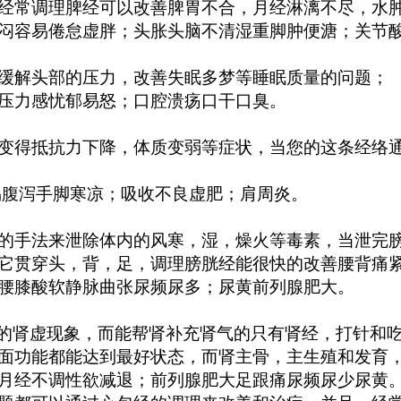
常调理脾经可以改善脾胃不合，月经淋漓不尽，水肿
容易倦怠虚胖；头胀头脑不清湿重脚肿便溏；关节
解头部的压力，改善失眠多梦等睡眠质量的问题；
力感忧郁易怒；口腔溃疡口干口臭。
得抵抗力下降，体质变弱等症状，当您的这条经络通
腹泻手脚寒凉；吸收不良虚肥；肩周炎。
手法来泄除体内的风寒，湿，燥火等毒素，当泄完膀
它贯穿头，背，足，调理膀胱经能很快的改善腰背痛
膝酸软静脉曲张尿频尿多；尿黄前列腺肥大。
的肾虚现象，而能帮肾补充肾气的只有肾经，打针和吃
面功能都能达到最好状态，而肾主骨，主生殖和发育
经不调性欲减退；前列腺肥大足跟痛尿频尿少尿黄