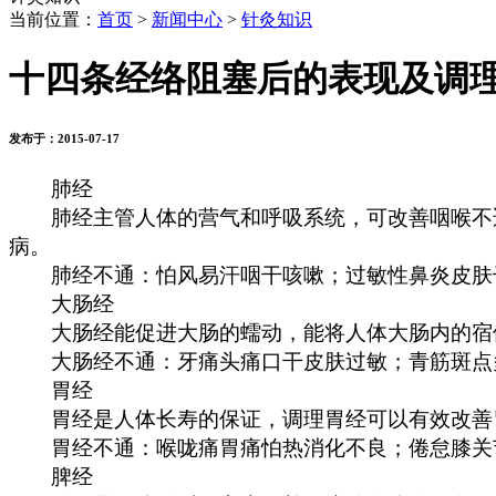
当前位置：
首页
>
新闻中心
>
针灸知识
十四条经络阻塞后的表现及调
发布于：2015-07-17
肺经
肺经主管人体的营气和呼吸系统，可改善咽喉不适
病。
肺经不通：怕风易汗咽干咳嗽；过敏性鼻炎皮肤干
大肠经
大肠经能促进大肠的蠕动，能将人体大肠内的宿便
大肠经不通：牙痛头痛口干皮肤过敏；青筋斑点多
胃经
胃经是人体长寿的保证，调理胃经可以有效改善胃
胃经不通：喉咙痛胃痛怕热消化不良；倦怠膝关
脾经