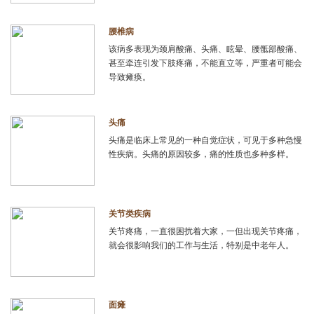
腰椎病
该病多表现为颈肩酸痛、头痛、眩晕、腰骶部酸痛、
甚至牵连引发下肢疼痛，不能直立等，严重者可能会
导致瘫痪。
头痛
头痛是临床上常见的一种自觉症状，可见于多种急慢
性疾病。头痛的原因较多，痛的性质也多种多样。
关节类疾病
关节疼痛，一直很困扰着大家，一但出现关节疼痛，
就会很影响我们的工作与生活，特别是中老年人。
面瘫