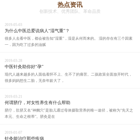
热点资讯
创新技术、优秀团队、革命品质
2019-05-03
为什么中医总爱说病人“湿气重”？
很多人去看中医，都会被告知“湿重”，湿是从何而来的。 湿的存在有三个因素
一．因为吃了过多的油腻
2019-03-28
中医针灸助你好“孕”
现代人越来越多的人面临着怀不上、生不了的痛苦。二孩政策全面放开时代，
很多妈妈想生二胎，无奈年龄大了，
2019-03-21
何谓脐疗，对女性养生有什么帮助
脐疗，肚脐又名“神阙穴”是胎儿通过母体摄取营养的唯一途径，被称为“先天之
本元、生命之根蒂”。脐灸是在
2019-01-07
针灸能治疗那些疾病