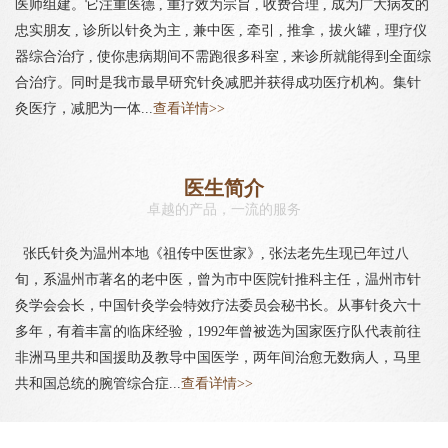
医师组建。它注重医德 , 重疗效为宗旨 , 收费合理 , 成为广大病友的
忠实朋友 , 诊所以针灸为主 , 兼中医 , 牵引 , 推拿，拔火罐，理疗仪
器综合治疗 , 使你患病期间不需跑很多科室 , 来诊所就能得到全面综
合治疗。同时是我市最早研究针灸减肥并获得成功医疗机构。集针
灸医疗，减肥为一体...
查看详情>>
医生简介
卓越的产品，一流的服务
张氏针灸为温州本地《祖传中医世家》, 张法老先生现已年过八
旬，系温州市著名的老中医，曾为市中医院针推科主任，温州市针
灸学会会长，中国针灸学会特效疗法委员会秘书长。从事针灸六十
多年，有着丰富的临床经验，1992年曾被选为国家医疗队代表前往
非洲马里共和国援助及教导中国医学，两年间治愈无数病人，马里
共和国总统的腕管综合症...
查看详情>>