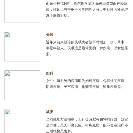
面瘫俗称"口僻"，现代医学称为面神经炎或面神经麻
痹，临床上有中枢性和周围性之分，中枢性面瘫多继
发于脑血管病。
失眠
近年来前来就诊的失眠患者较平时增加一倍，其中一
半是年轻人。失眠症是最常见的一种疾病，以女性居
多。
妇科
女性生殖系统的疾病即为妇科疾病，包括外阴疾病、
阴道疾病、子宫疾病、输卵管疾病、卵巢疾病等。
减肥
当前减肥方法很多，但针灸减肥有独特的疗效，既安
全方便，又无不良反应。针灸减肥一般不会在治疗停
止后很快又发胖。