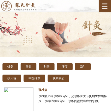
针灸
艾灸
刮痧
理疗
牵引
拔火罐
中医推拿
联系我们
颈椎病
颈椎病又称颈椎综合征，是颈椎骨关节炎增生性颈椎
炎、颈神经根综合征、颈椎间盘脱出症的总称。