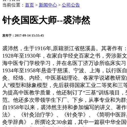
当前位置：
首页
>
新闻中心
>
公司公告
针灸国医大师--裘沛然
发布于：2017-09-14 15:55:45
裘沛然，生于1916年,原籍浙江省慈溪县。其著作
1928年至1930年，在家自学经史百家之书，旁涉
海中医专门学校学习，并在名医丁济万诊所临床实习
1934年至1958年悬壶于慈溪、宁波、上海，以行
灸、经络、内经、中医基础理论、各家学说诸教研室
人”模型和脉象模型，先后获得国家工业二等奖和三
为提高中医教学质量，他还制订了“三基”训练项目
范。他还多次带领学生下厂、下乡，从事专业和为群
自1958年以来，裘沛然主持和参加编写的讲义、著
法》、《针灸治疗学》、《针灸学》、《简明中医辞
灸学辞典》，所撰论文30余篇，其中一篇获中华全