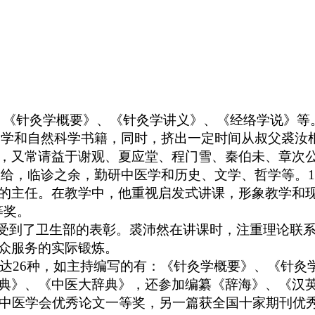
有：《针灸学概要》、《针灸学讲义》、《经络学说》等
新文学和自然科学书籍，同时，挤出一定时间从叔父裘汝根
，又常请益于谢观、夏应堂、程门雪、秦伯未、章次
医自给，临诊之余，勤研中医学和历史、文学、哲学等。
的主任。在教学中，他重视启发式讲课，形象教学和现
等奖。
，受到了卫生部的表彰。裘沛然在讲课时，注重理论联
众服务的实际锻炼。
作达26种，如主持编写的有：《针灸学概要》、《针
典》、《中医大辞典》，还参加编纂《辞海》、《汉
国中医学会优秀论文一等奖，另一篇获全国十家期刊优