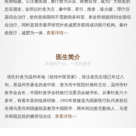
医师组建。它注重医德 , 重疗效为宗旨 , 收费合理 , 成为广大病友的
忠实朋友 , 诊所以针灸为主 , 兼中医 , 牵引 , 推拿，拔火罐，理疗仪
器综合治疗 , 使你患病期间不需跑很多科室 , 来诊所就能得到全面综
合治疗。同时是我市最早研究针灸减肥并获得成功医疗机构。集针
灸医疗，减肥为一体...
查看详情>>
医生简介
卓越的产品，一流的服务
张氏针灸为温州本地《祖传中医世家》, 张法老先生现已年过八
旬，系温州市著名的老中医，曾为市中医院针推科主任，温州市针
灸学会会长，中国针灸学会特效疗法委员会秘书长。从事针灸六十
多年，有着丰富的临床经验，1992年曾被选为国家医疗队代表前往
非洲马里共和国援助及教导中国医学，两年间治愈无数病人，马里
共和国总统的腕管综合症...
查看详情>>