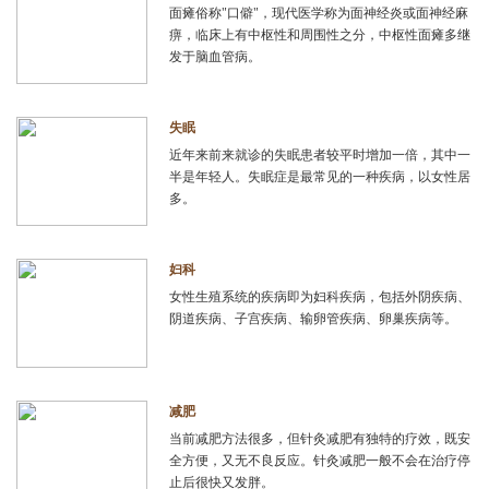
面瘫俗称"口僻"，现代医学称为面神经炎或面神经麻
痹，临床上有中枢性和周围性之分，中枢性面瘫多继
发于脑血管病。
失眠
近年来前来就诊的失眠患者较平时增加一倍，其中一
半是年轻人。失眠症是最常见的一种疾病，以女性居
多。
妇科
女性生殖系统的疾病即为妇科疾病，包括外阴疾病、
阴道疾病、子宫疾病、输卵管疾病、卵巢疾病等。
减肥
当前减肥方法很多，但针灸减肥有独特的疗效，既安
全方便，又无不良反应。针灸减肥一般不会在治疗停
止后很快又发胖。