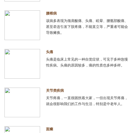
腰椎病
该病多表现为颈肩酸痛、头痛、眩晕、腰骶部酸痛、
甚至牵连引发下肢疼痛，不能直立等，严重者可能会
导致瘫痪。
头痛
头痛是临床上常见的一种自觉症状，可见于多种急慢
性疾病。头痛的原因较多，痛的性质也多种多样。
关节类疾病
关节疼痛，一直很困扰着大家，一但出现关节疼痛，
就会很影响我们的工作与生活，特别是中老年人。
面瘫