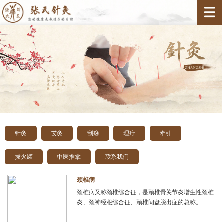
针灸
艾灸
刮痧
理疗
牵引
拔火罐
中医推拿
联系我们
颈椎病
颈椎病又称颈椎综合征，是颈椎骨关节炎增生性颈椎
炎、颈神经根综合征、颈椎间盘脱出症的总称。