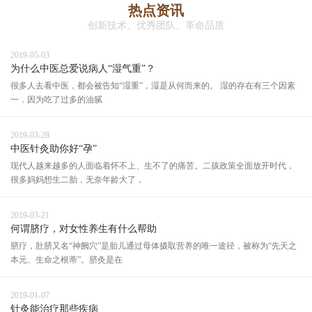
热点资讯
创新技术、优秀团队、革命品质
2019-05-03
为什么中医总爱说病人“湿气重”？
很多人去看中医，都会被告知“湿重”，湿是从何而来的。 湿的存在有三个因素
一．因为吃了过多的油腻
2019-03-28
中医针灸助你好“孕”
现代人越来越多的人面临着怀不上、生不了的痛苦。二孩政策全面放开时代，
很多妈妈想生二胎，无奈年龄大了，
2019-03-21
何谓脐疗，对女性养生有什么帮助
脐疗，肚脐又名“神阙穴”是胎儿通过母体摄取营养的唯一途径，被称为“先天之
本元、生命之根蒂”。脐灸是在
2019-01-07
针灸能治疗那些疾病